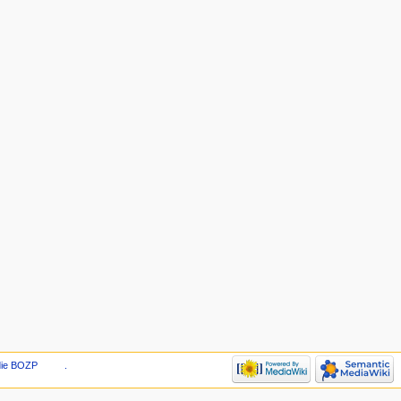
die BOZP
.