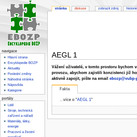
stránka
diskuse
zobrazit zdroj
historie
navigace
AEGL 1
Hlavní strana
Encyklopedie BOZP
Skočit
Skočit
Vážení uživatelé, v tomto prostoru bychom v
Aktuality
na
na
provozu, abychom zajistili konzistenci již h
Poslední změny
navigaci
vyhledávání
aktivně zapojit, pište na email
ebozp@vubp-p
Náhodná stránka
Nápověda
Fakta
Kategorie
portály
...více o "
AEGL 1
"
Lidé
Stroje, technická
zařízení a nářadí
Materiály, látky,
energie
Pracovní a životní
prostředí