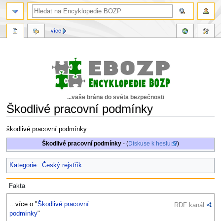
více
...vaše brána do světa bezpečnosti
Škodlivé pracovní podmínky
Skočit
Skočit
škodlivé pracovní podmínky
na
na
Škodlivé pracovní podmínky
- (
Diskuse k heslu
)
navigaci
vyhledávání
Kategorie
:
Český rejstřík
Fakta
...více o "
Škodlivé pracovní
RDF kanál
podmínky
"