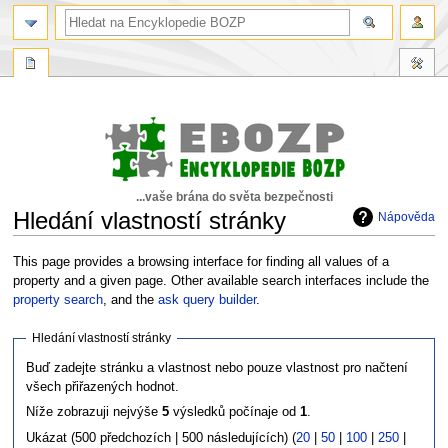
...vaše brána do světa bezpečnosti
Hledání vlastností stránky
Nápověda
Skočit
Skočit
This page provides a browsing interface for finding all values of a
na
na
property and a given page. Other available search interfaces include the
navigaci
vyhledávání
property search
, and the
ask query builder
.
Hledání vlastností stránky
Buď zadejte stránku a vlastnost nebo pouze vlastnost pro načtení
všech přiřazených hodnot.
Níže zobrazuji nejvýše
5
výsledků počínaje od
1
.
Ukázat (500 předchozích | 500 následujících) (
20
|
50
|
100
|
250
|