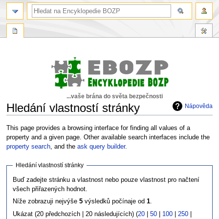
...vaše brána do světa bezpečnosti
Hledání vlastností stránky
Nápověda
Skočit
Skočit
This page provides a browsing interface for finding all values of a
na
na
property and a given page. Other available search interfaces include the
navigaci
vyhledávání
property search
, and the
ask query builder
.
Hledání vlastností stránky
Buď zadejte stránku a vlastnost nebo pouze vlastnost pro načtení
všech přiřazených hodnot.
Níže zobrazuji nejvýše
5
výsledků počínaje od
1
.
Ukázat (20 předchozích | 20 následujících) (
20
|
50
|
100
|
250
|