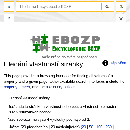
...vaše brána do světa bezpečnosti
Hledání vlastností stránky
Nápověda
Skočit
Skočit
This page provides a browsing interface for finding all values of a
na
na
property and a given page. Other available search interfaces include the
navigaci
vyhledávání
property search
, and the
ask query builder
.
Hledání vlastností stránky
Buď zadejte stránku a vlastnost nebo pouze vlastnost pro načtení
všech přiřazených hodnot.
Níže zobrazuji nejvýše
4
výsledky počínaje od
1
.
Ukázat (20 předchozích | 20 následujících) (
20
|
50
|
100
|
250
|