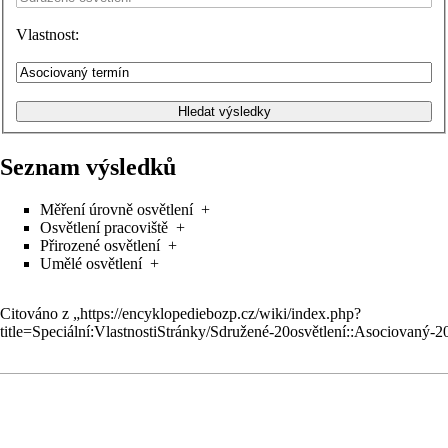
Vlastnost:
Seznam výsledků
Měření úrovně osvětlení
+
Osvětlení pracoviště
+
Přirozené osvětlení
+
Umělé osvětlení
+
Citováno z „
https://encyklopediebozp.cz/wiki/index.php?
title=Speciální:VlastnostiStránky/Sdružené-20osvětlení::Asociovaný-2