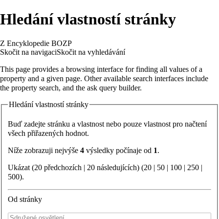
Hledání vlastností stránky
Z Encyklopedie BOZP
Skočit na navigaci
Skočit na vyhledávání
This page provides a browsing interface for finding all values of a
property and a given page. Other available search interfaces include
the
property search
, and the
ask query builder
.
Hledání vlastností stránky
Buď zadejte stránku a vlastnost nebo pouze vlastnost pro načtení
všech přiřazených hodnot.
Níže zobrazuji nejvýše
4
výsledky počínaje od
1
.
Ukázat (20 předchozích | 20 následujících) (
20
|
50
|
100
|
250
|
500
).
Od stránky