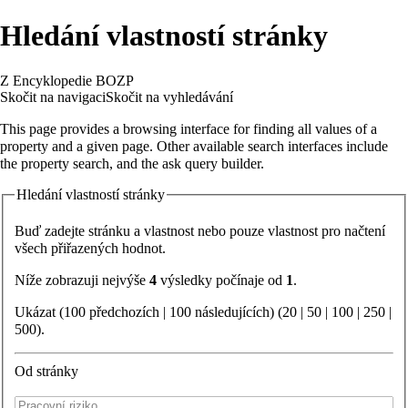
Hledání vlastností stránky
Z Encyklopedie BOZP
Skočit na navigaci
Skočit na vyhledávání
This page provides a browsing interface for finding all values of a
property and a given page. Other available search interfaces include
the
property search
, and the
ask query builder
.
Hledání vlastností stránky
Buď zadejte stránku a vlastnost nebo pouze vlastnost pro načtení
všech přiřazených hodnot.
Níže zobrazuji nejvýše
4
výsledky počínaje od
1
.
Ukázat (100 předchozích | 100 následujících) (
20
|
50
|
100
|
250
|
500
).
Od stránky