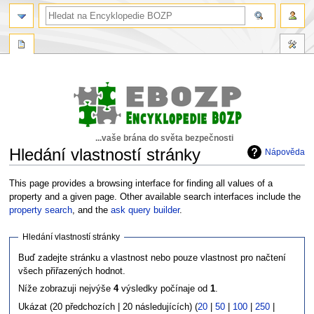
...vaše brána do světa bezpečnosti
Hledání vlastností stránky
Nápověda
Skočit
Skočit
This page provides a browsing interface for finding all values of a
na
na
property and a given page. Other available search interfaces include the
navigaci
vyhledávání
property search
, and the
ask query builder
.
Hledání vlastností stránky
Buď zadejte stránku a vlastnost nebo pouze vlastnost pro načtení
všech přiřazených hodnot.
Níže zobrazuji nejvýše
4
výsledky počínaje od
1
.
Ukázat (20 předchozích | 20 následujících) (
20
|
50
|
100
|
250
|