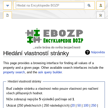
...vaše brána do světa bezpečnosti
Hledání vlastností stránky
Nápověda
Skočit
Skočit
This page provides a browsing interface for finding all values of a
na
na
property and a given page. Other available search interfaces include the
navigaci
vyhledávání
property search
, and the
ask query builder
.
Hledání vlastností stránky
Buď zadejte stránku a vlastnost nebo pouze vlastnost pro načtení
všech přiřazených hodnot.
Níže zobrazuji nejvýše
5
výsledků počínaje od
1
.
Ukázat (250 předchozích | 250 následujících) (
20
|
50
|
100
|
250
|