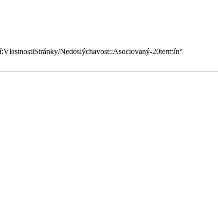
lní:VlastnostiStránky/Nedoslýchavost::Asociovaný-20termín
“