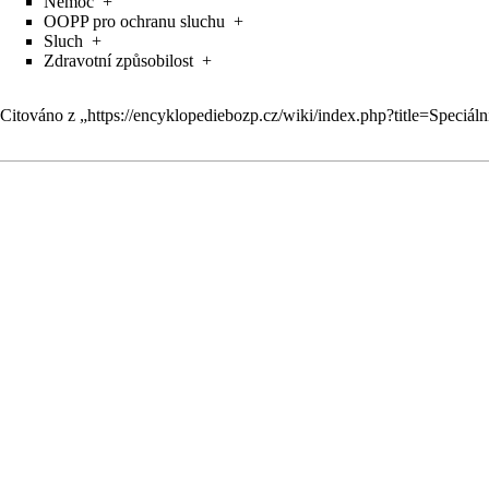
Nemoc
+
OOPP pro ochranu sluchu
+
Sluch
+
Zdravotní způsobilost
+
Citováno z „
https://encyklopediebozp.cz/wiki/index.php?title=Speciá