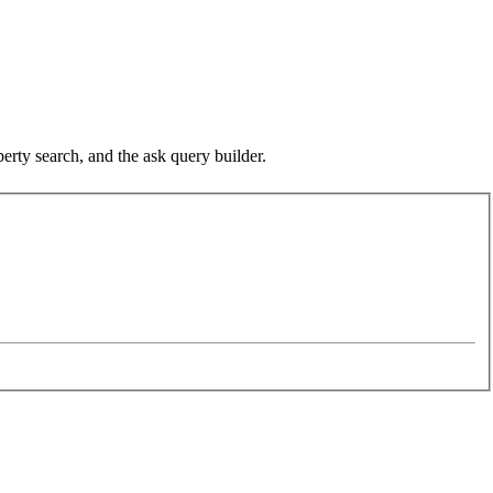
perty search
, and the
ask query builder
.