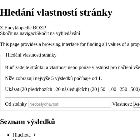
Hledání vlastností stránky
Z Encyklopedie BOZP
Skočit na navigaci
Skočit na vyhledávání
This page provides a browsing interface for finding all values of a prop
Hledání vlastností stránky
Buď zadejte stránku a vlastnost nebo pouze vlastnost pro načtení vš
Níže zobrazuji nejvýše
5
výsledků počínaje od
1
.
Ukázat (20 předchozích | 20 následujících) (
20
|
50
|
100
|
250
|
500
)
Od stránky
Vlastnost:
Seznam výsledků
Hluchota
+