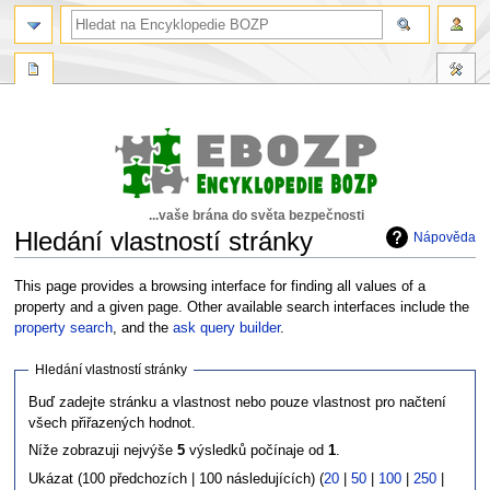
...vaše brána do světa bezpečnosti
Hledání vlastností stránky
Nápověda
Skočit
Skočit
This page provides a browsing interface for finding all values of a
na
na
property and a given page. Other available search interfaces include the
navigaci
vyhledávání
property search
, and the
ask query builder
.
Hledání vlastností stránky
Buď zadejte stránku a vlastnost nebo pouze vlastnost pro načtení
všech přiřazených hodnot.
Níže zobrazuji nejvýše
5
výsledků počínaje od
1
.
Ukázat (100 předchozích | 100 následujících) (
20
|
50
|
100
|
250
|