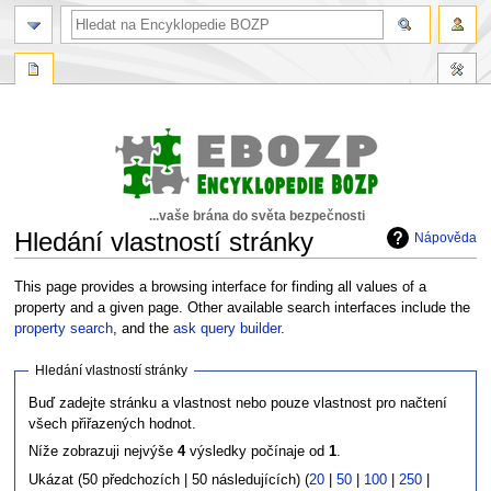
...vaše brána do světa bezpečnosti
Hledání vlastností stránky
Nápověda
Skočit
Skočit
This page provides a browsing interface for finding all values of a
na
na
property and a given page. Other available search interfaces include the
navigaci
vyhledávání
property search
, and the
ask query builder
.
Hledání vlastností stránky
Buď zadejte stránku a vlastnost nebo pouze vlastnost pro načtení
všech přiřazených hodnot.
Níže zobrazuji nejvýše
4
výsledky počínaje od
1
.
Ukázat (50 předchozích | 50 následujících) (
20
|
50
|
100
|
250
|