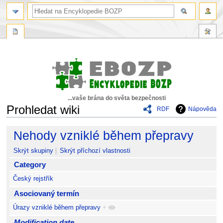
...vaše brána do světa bezpečnosti
Prohledat wiki
RDF
Nápověda
Skočit
Skočit
Nehody vzniklé během přepravy
na
na
navigaci
vyhledávání
Skrýt skupiny
Skrýt příchozí vlastnosti
Category
Český rejstřík
Asociovaný termín
Úrazy vzniklé během přepravy
+
Modification date