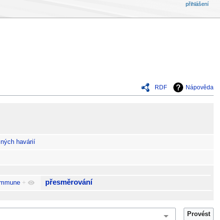
přihlášení
RDF
Nápověda
ných havárií
přesměrování
commune
+