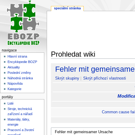
speciální stránka
navigace
Prohledat wiki
Hlavní strana
Encyklopedie BOZP
Skočit
Skočit
Fehler mit gemeinsame
Aktuality
na
na
Poslední změny
navigaci
vyhledávání
Skrýt skupiny
Skrýt příchozí vlastnosti
Náhodná stránka
Nápověda
Kategorie
Modifica
portály
Lidé
Stroje, technická
Common cause fai
zařízení a nářadí
Materiály, látky,
energie
Pracovní a životní
prostředí