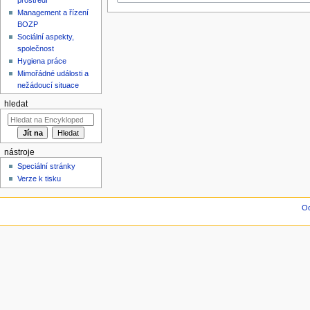
Management a řízení
BOZP
Sociální aspekty,
společnost
Hygiena práce
Mimořádné události a
nežádoucí situace
hledat
nástroje
Speciální stránky
Verze k tisku
Oc