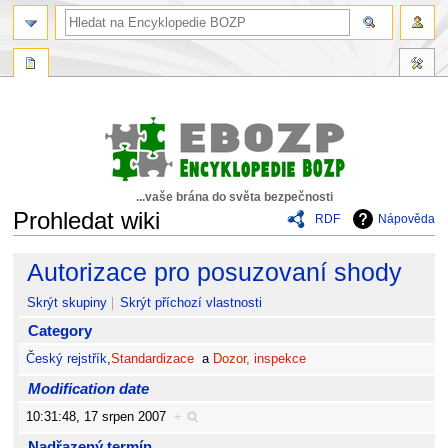
...vaše brána do světa bezpečnosti
Prohledat wiki
RDF
Nápověda
Skočit
Skočit
Autorizace pro posuzovaní shody
na
na
navigaci
vyhledávání
Skrýt skupiny
Skrýt příchozí vlastnosti
Category
Český rejstřík
,
Standardizace
a
Dozor, inspekce
Modification date
10:31:48, 17 srpen 2007
+
Nadřazený termín