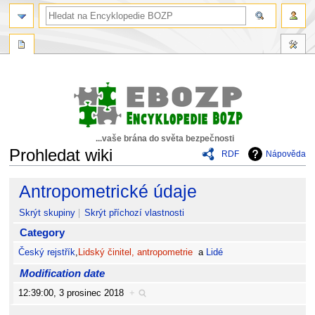
...vaše brána do světa bezpečnosti
Prohledat wiki
RDF
Nápověda
Skočit
Skočit
Antropometrické údaje
na
na
navigaci
vyhledávání
Skrýt skupiny
Skrýt příchozí vlastnosti
Category
Český rejstřík
,
Lidský činitel, antropometrie
a
Lidé
Modification date
12:39:00, 3 prosinec 2018
+