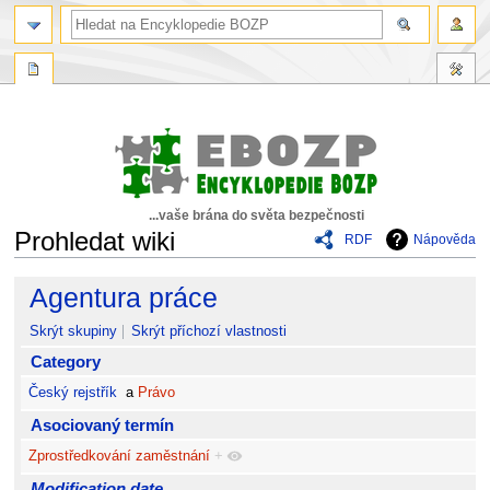
...vaše brána do světa bezpečnosti
Prohledat wiki
RDF
Nápověda
Skočit
Skočit
Agentura práce
na
na
navigaci
vyhledávání
Skrýt skupiny
Skrýt příchozí vlastnosti
Category
Český rejstřík
a
Právo
Asociovaný termín
Zprostředkování zaměstnání
+
Modification date