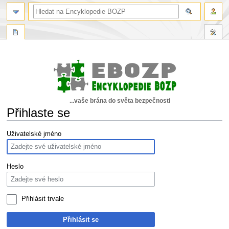
...vaše brána do světa bezpečnosti
Přihlaste se
Skočit
Skočit
Uživatelské jméno
na
na
navigaci
vyhledávání
Heslo
Přihlásit trvale
Přihlásit se