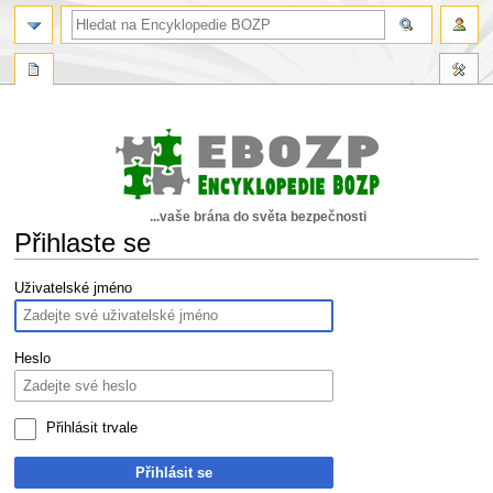
...vaše brána do světa bezpečnosti
Přihlaste se
Skočit
Skočit
Uživatelské jméno
na
na
navigaci
vyhledávání
Heslo
Přihlásit trvale
Přihlásit se