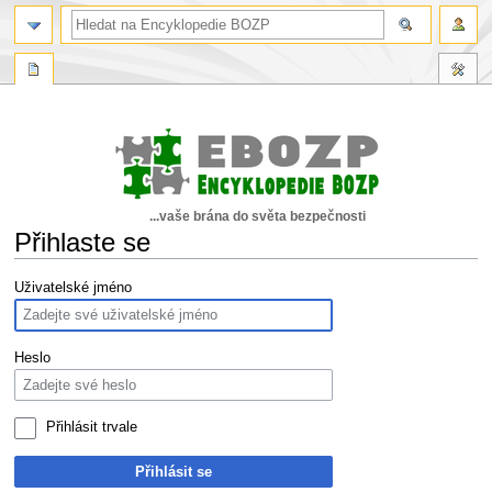
...vaše brána do světa bezpečnosti
Přihlaste se
Skočit
Skočit
Uživatelské jméno
na
na
navigaci
vyhledávání
Heslo
Přihlásit trvale
Přihlásit se