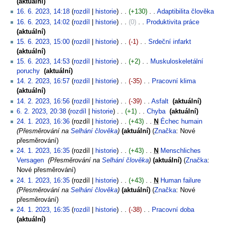
aktuální
16. 6. 2023, 14:18
rozdíl
historie
+130
‎
Adaptibilita člověka
‎
16. 6. 2023, 14:02
rozdíl
historie
0
‎
Produktivita práce
‎
aktuální
15. 6. 2023, 15:00
rozdíl
historie
-1
‎
Srdeční infarkt
‎
aktuální
15. 6. 2023, 14:53
rozdíl
historie
+2
‎
Muskuloskeletální
poruchy
‎
aktuální
14. 2. 2023, 16:57
rozdíl
historie
-35
‎
Pracovní klima
‎
aktuální
14. 2. 2023, 16:56
rozdíl
historie
-39
‎
Asfalt
‎
aktuální
6. 2. 2023, 20:38
rozdíl
historie
+1
‎
Chyba
‎
aktuální
24. 1. 2023, 16:36
rozdíl
historie
+43
‎
N
Échec humain
‎
Přesměrování na
Selhání člověka
aktuální
Značka
:
Nové
přesměrování
24. 1. 2023, 16:35
rozdíl
historie
+43
‎
N
Menschliches
Versagen
‎
Přesměrování na
Selhání člověka
aktuální
Značka
:
Nové přesměrování
24. 1. 2023, 16:35
rozdíl
historie
+43
‎
N
Human failure
‎
Přesměrování na
Selhání člověka
aktuální
Značka
:
Nové
přesměrování
24. 1. 2023, 16:35
rozdíl
historie
-38
‎
Pracovní doba
‎
aktuální