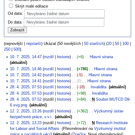
Skrýt malé editace
Od data:
Nevybráno žádné datum
Do data:
Nevybráno žádné datum
(nejnovější |
nejstarší
) Ukázat (50 novějších |
50 starších
) (
20
|
50
|
100
|
250
|
500
).
10. 7. 2025, 14:47
rozdíl
historie
+6
‎
Hlavní strana
‎
aktuální
10. 7. 2025, 14:46
rozdíl
historie
+786
‎
Hlavní strana
‎
10. 7. 2025, 14:42
rozdíl
historie
-5
‎
Hlavní strana
‎
10. 7. 2025, 14:41
rozdíl
historie
0
‎
Hlavní strana
‎
28. 4. 2025, 07:53
rozdíl
historie
-18
‎
Invalidita
‎
aktuální
28. 4. 2025, 07:53
rozdíl
historie
+98
‎
Invalidita
‎
28. 4. 2025, 07:52
rozdíl
historie
+84
‎
N
Soubor:MUTCD D9-
6.svg.png
‎
aktuální
12. 2. 2025, 13:26
rozdíl
historie
+362
‎
Výzkumný ústav
bezpečnosti práce, v.v.i.
‎
aktuální
12. 2. 2025, 13:23
rozdíl
historie
+72
‎
N
Research Institute
for Labour and Social Affairs
‎
Přesměrování na
Výzkumný institut
práce a sociálních věcí
aktuální
Značka
:
Nové přesměrování