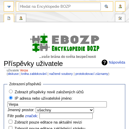
...vaše brána do světa bezpečnosti
Příspěvky uživatele
Nápověda
uživatele
Verpa
diskuse
kniha zablokování
načtené soubory
protokolovací záznamy
Skočit
Skočit
Zobrazení příspěvků
na
na
Zobrazit příspěvky nově založených účtů
navigaci
vyhledávání
IP adresa nebo uživatelské jméno:
Jmenný prostor:
Filtr podle
značek
:
Zobrazit pouze editace na aktuální revizi
Zobrazit pouze editace zakládající stránku