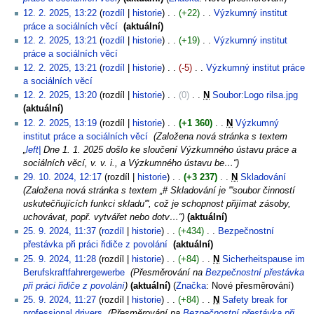
12. 2. 2025, 13:22
rozdíl
historie
+22
‎
Výzkumný institut
práce a sociálních věcí
‎
aktuální
12. 2. 2025, 13:21
rozdíl
historie
+19
‎
Výzkumný institut
práce a sociálních věcí
‎
12. 2. 2025, 13:21
rozdíl
historie
-5
‎
Výzkumný institut práce
a sociálních věcí
‎
12. 2. 2025, 13:20
rozdíl
historie
0
‎
N
Soubor:Logo rilsa.jpg
‎
aktuální
12. 2. 2025, 13:19
rozdíl
historie
+1 360
‎
N
Výzkumný
institut práce a sociálních věcí
‎
Založena nová stránka s textem
„
left|
Dne 1. 1. 2025 došlo ke sloučení Výzkumného ústavu práce a
sociálních věcí, v. v. i., a Výzkumného ústavu be…“
29. 10. 2024, 12:17
rozdíl
historie
+3 237
‎
N
Skladování
‎
Založena nová stránka s textem „# Skladování je '''soubor činností
uskutečňujících funkci skladu''', což je schopnost přijímat zásoby,
uchovávat, popř. vytvářet nebo dotv…“
aktuální
25. 9. 2024, 11:37
rozdíl
historie
+434
‎
Bezpečnostní
přestávka při práci řidiče z povolání
‎
aktuální
25. 9. 2024, 11:28
rozdíl
historie
+84
‎
N
Sicherheitspause im
Berufskraftfahrergewerbe
‎
Přesměrování na
Bezpečnostní přestávka
při práci řidiče z povolání
aktuální
Značka
:
Nové přesměrování
25. 9. 2024, 11:27
rozdíl
historie
+84
‎
N
Safety break for
professional drivers
‎
Přesměrování na
Bezpečnostní přestávka při