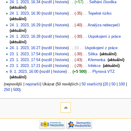
24. 1. 2023, 16:34
rozdíl
historie
+57
‎
Selhání člověka
‎
aktuální
24. 1. 2023, 16:30
rozdíl
historie
-35
‎
Tepelné riziko
‎
aktuální
24. 1. 2023, 16:29
rozdíl
historie
-40
‎
Analýza nebezpečí
‎
aktuální
24. 1. 2023, 16:28
rozdíl
historie
-30
‎
Uspokojení z práce
‎
aktuální
24. 1. 2023, 16:27
rozdíl
historie
0
‎
Uspokojení z práce
‎
23. 1. 2023, 17:54
rozdíl
historie
-30
‎
Silika
‎
aktuální
23. 1. 2023, 17:54
rozdíl
historie
-43
‎
Křemenka
‎
aktuální
23. 1. 2023, 17:21
rozdíl
historie
-29
‎
Infekce
‎
aktuální
9. 1. 2023, 16:00
rozdíl
historie
+5 500
‎
Plynová VTZ
‎
aktuální
(nejnovější |
nejstarší
) Ukázat (50 novějších |
50 starších
) (
20
|
50
|
100
|
250
|
500
).