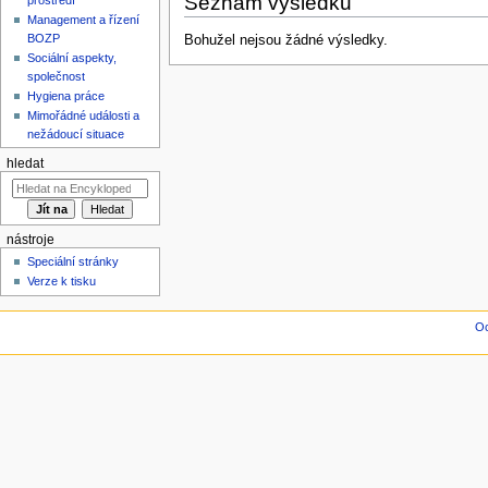
Seznam výsledků
Management a řízení
BOZP
Bohužel nejsou žádné výsledky.
Sociální aspekty,
společnost
Hygiena práce
Mimořádné události a
nežádoucí situace
hledat
nástroje
Speciální stránky
Verze k tisku
Oc