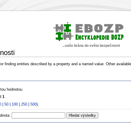
...vaše brána do světa bezpečnosti
nosti
or finding entities described by a property and a named value. Other availabl
stou hodnotou.
od
1
.
0
|
50
|
100
|
250
|
500
).
dnota: