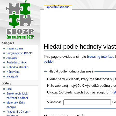
speciální stránka
navigace
Hledat podle hodnoty vlast
Hlavní strana
Encyklopedie BOZP
Skočit
Skočit
This page provides a simple
browsing interface
f
Aktuality
na
na
builder
.
Poslední změny
navigaci
vyhledávání
Náhodná stránka
Hledat podle hodnoty vlastnosti
Nápověda
Kategorie
Hledat na wiki článek, který má vlastnost s ji
portály
Níže zobrazuji nejvýše
0
výsledků počínaje 
Lidé
Ukázat (50 předchozích | 50 následujících) (
2
Stroje, technická
zařízení a nářadí
Vlastnost:
Ho
Materiály, látky,
energie
Pracovní a životní
prostředí