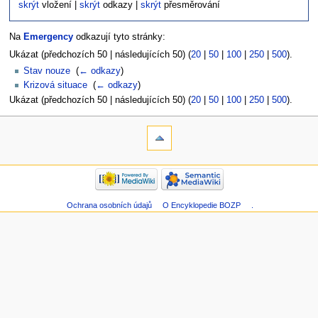
skrýt
vložení |
skrýt
odkazy |
skrýt
přesměrování
Na
Emergency
odkazují tyto stránky:
Ukázat (předchozích 50 | následujících 50) (
20
|
50
|
100
|
250
|
500
).
Stav nouze
‎
(
← odkazy
)
Krizová situace
‎
(
← odkazy
)
Ukázat (předchozích 50 | následujících 50) (
20
|
50
|
100
|
250
|
500
).
Ochrana osobních údajů
O Encyklopedie BOZP
.