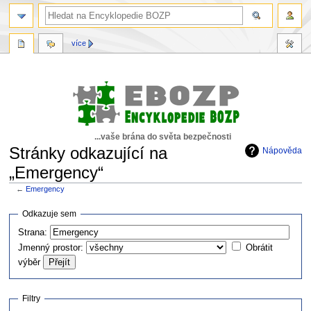
více
...vaše brána do světa bezpečnosti
Stránky odkazující na
Nápověda
„Emergency“
←
Emergency
Skočit
Skočit
Odkazuje sem
na
na
Strana:
navigaci
vyhledávání
Jmenný prostor:
Obrátit
výběr
Filtry