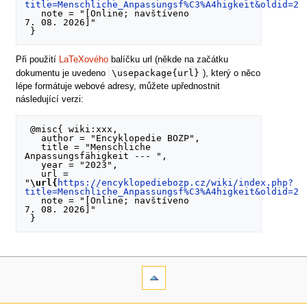
title=Menschliche_Anpassungsf%C3%A4higkeit&oldid=24
   note = "[Online; navštíveno 
7. 08. 2026]"

Při použití
LaTeXového
balíčku url (někde na začátku
\usepackage{url}
dokumentu je uvedeno
), který o něco
lépe formátuje webové adresy, můžete upřednostnit
následující verzi:
 @misc{ wiki:xxx,

   author = "Encyklopedie BOZP",

   title = "Menschliche 
Anpassungsfähigkeit --- ",

   year = "2023",

   url = 
"
\url{
https://encyklopediebozp.cz/wiki/index.php?
title=Menschliche_Anpassungsf%C3%A4higkeit&oldid=24
   note = "[Online; navštíveno 
7. 08. 2026]"
