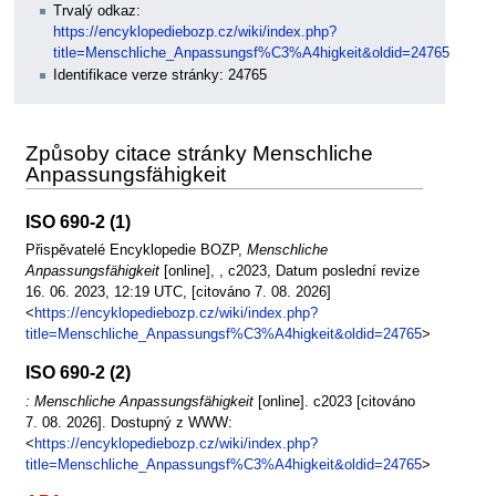
Trvalý odkaz:
https://encyklopediebozp.cz/wiki/index.php?
title=Menschliche_Anpassungsf%C3%A4higkeit&oldid=24765
Identifikace verze stránky: 24765
Způsoby citace stránky Menschliche
Anpassungsfähigkeit
ISO 690-2 (1)
Přispěvatelé Encyklopedie BOZP,
Menschliche
Anpassungsfähigkeit
[online], , c2023, Datum poslední revize
16. 06. 2023, 12:19 UTC, [citováno 7. 08. 2026]
<
https://encyklopediebozp.cz/wiki/index.php?
title=Menschliche_Anpassungsf%C3%A4higkeit&oldid=24765
>
ISO 690-2 (2)
: Menschliche Anpassungsfähigkeit
[online]. c2023 [citováno
7. 08. 2026]. Dostupný z WWW:
<
https://encyklopediebozp.cz/wiki/index.php?
title=Menschliche_Anpassungsf%C3%A4higkeit&oldid=24765
>