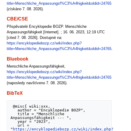
title=Menschliche_Anpassungsf%C3%A4higkeit&oldid=24765
(získáno 7. 08. 2026).
CBE/CSE
Přispěvatelé Encyklopedie BOZP. Menschliche
Anpassungsfähigkeit [Internet]. ; 16. 06. 2023, 12:19 UTC
[cited 7. 08. 2026]. Dostupné na:
https://encyklopediebozp.cz/wiki/index.php?
title=Menschliche_Anpassungsf%C3%A4higkeit&oldid=24765
.
Bluebook
Menschliche Anpassungsfähigkeit,
https://encyklopediebozp.cz/wiki/index.php?
title=Menschliche_Anpassungsf%C3%A4higkeit&oldid=24765
(naposledy navštíveno 7. 08. 2026).
BibTeX
 @misc{ wiki:xxx,

   author = "Encyklopedie BOZP",

   title = "Menschliche 
Anpassungsfähigkeit --- ",

   year = "2023",

   url = 
"
https://encyklopediebozp.cz/wiki/index.php?