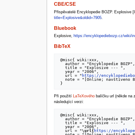
CBE/CSE
Přispěvatelé Encyklopedie BOZP. Explosive [In
title=Explosive&oldid=7905
.
Bluebook
Explosive,
https://encyklopediebozp.cz/wiki/i
BibTeX
 @misc{ wiki:xxx,

   author = "Encyklopedie BOZP",

   title = "Explosive --- ",

   year = "2006",

   url = "
https://encyklopedieb
   note = "[Online; navštíveno 8. 08. 2026]"

Při použití
LaTeXového
balíčku url (někde na
následující verzi:
 @misc{ wiki:xxx,

   author = "Encyklopedie BOZP",

   title = "Explosive --- ",

   year = "2006",

   url = "
\url{
https://encyklop
   note = "[Online; navštíveno 8. 08. 2026]"
