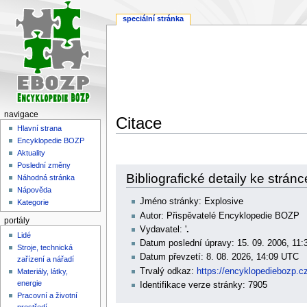
speciální stránka
navigace
Citace
Hlavní strana
Encyklopedie BOZP
Aktuality
Poslední změny
Skočit
Skočit
Bibliografické detaily ke strán
Náhodná stránka
na
na
Nápověda
navigaci
vyhledávání
Jméno stránky: Explosive
Kategorie
Autor: Přispěvatelé Encyklopedie BOZP
portály
Vydavatel: '
.
Lidé
Datum poslední úpravy: 15. 09. 2006, 11
Stroje, technická
Datum převzetí: 8. 08. 2026, 14:09 UTC
zařízení a nářadí
Trvalý odkaz:
https://encyklopediebozp.c
Materiály, látky,
energie
Identifikace verze stránky: 7905
Pracovní a životní
prostředí