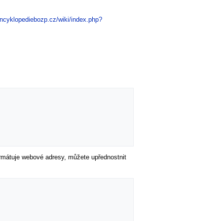
encyklopediebozp.cz/wiki/index.php?
formátuje webové adresy, můžete upřednostnit