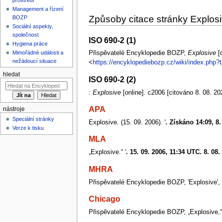
Management a řízení
Způsoby citace stránky Explos
BOZP
Sociální aspekty,
společnost
ISO 690-2 (1)
Hygiena práce
Mimořádné události a
Přispěvatelé Encyklopedie BOZP,
Explosive
[o
nežádoucí situace
<
https://encyklopediebozp.cz/wiki/index.php?
hledat
ISO 690-2 (2)
: Explosive
[online]. c2006 [citováno 8. 08. 
APA
nástroje
Speciální stránky
Explosive. (15. 09. 2006). '
. Získáno 14:09, 8
Verze k tisku
MLA
„Explosive.“ '
. 15. 09. 2006, 11:34 UTC. 8. 08.
MHRA
Přispěvatelé Encyklopedie BOZP, 'Explosive',
Chicago
Přispěvatelé Encyklopedie BOZP, „Explosive,