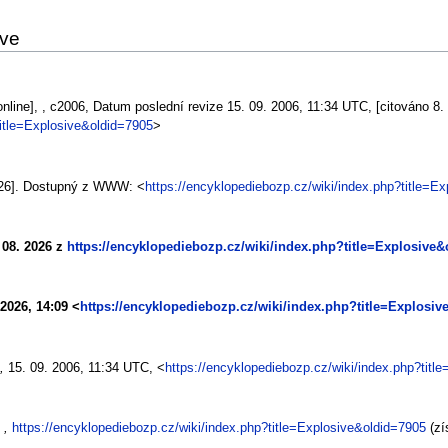
ive
nline], , c2006, Datum poslední revize 15. 09. 2006, 11:34 UTC, [citováno 8.
title=Explosive&oldid=7905
>
2026]. Dostupný z WWW: <
https://encyklopediebozp.cz/wiki/index.php?title=E
. 08. 2026 z
https://encyklopediebozp.cz/wiki/index.php?title=Explosive&
 2026, 14:09 <
https://encyklopediebozp.cz/wiki/index.php?title=Explosi
,
15. 09. 2006, 11:34 UTC, <
https://encyklopediebozp.cz/wiki/index.php?titl
“
,
https://encyklopediebozp.cz/wiki/index.php?title=Explosive&oldid=7905
(zí