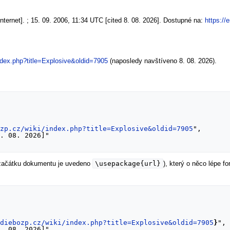
ternet]. ; 15. 09. 2006, 11:34 UTC [cited 8. 08. 2026]. Dostupné na:
https://
ndex.php?title=Explosive&oldid=7905
(naposledy navštíveno 8. 08. 2026).
ozp.cz/wiki/index.php?title=Explosive&oldid=7905
",

\usepackage{url}
 začátku dokumentu je uvedeno
), který o něco lépe 
ediebozp.cz/wiki/index.php?title=Explosive&oldid=7905
}
",
