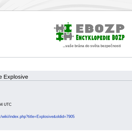
...vaše brána do světa bezpečnosti
ce Explosive
:34 UTC
z/wiki/index.php?title=Explosive&oldid=7905