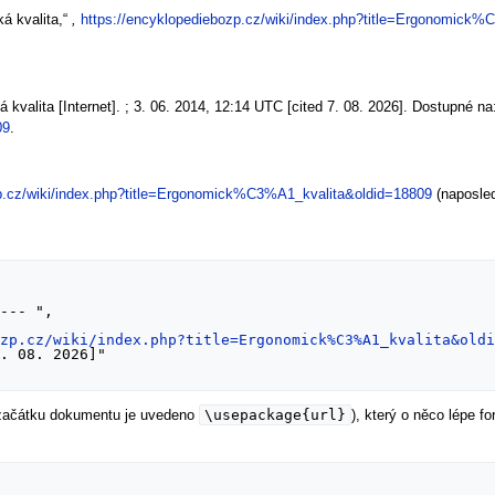
á kvalita,“
,
https://encyklopediebozp.cz/wiki/index.php?title=Ergonomick
valita [Internet]. ; 3. 06. 2014, 12:14 UTC [cited 7. 08. 2026]. Dostupné na
09
.
zp.cz/wiki/index.php?title=Ergonomick%C3%A1_kvalita&oldid=18809
(naposled
ozp.cz/wiki/index.php?title=Ergonomick%C3%A1_kvalita&old
\usepackage{url}
 začátku dokumentu je uvedeno
), který o něco lépe 