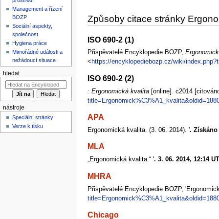
Management a řízení
Způsoby citace stránky Ergono
BOZP
Sociální aspekty,
společnost
ISO 690-2 (1)
Hygiena práce
Mimořádné události a
Přispěvatelé Encyklopedie BOZP,
Ergonomická
nežádoucí situace
<
https://encyklopediebozp.cz/wiki/index.ph
hledat
ISO 690-2 (2)
: Ergonomická kvalita
[online]. c2014 [citová
title=Ergonomick%C3%A1_kvalita&oldid=188
nástroje
APA
Speciální stránky
Verze k tisku
Ergonomická kvalita. (3. 06. 2014). '
. Získáno 
MLA
„Ergonomická kvalita.“ '
. 3. 06. 2014, 12:14 U
MHRA
Přispěvatelé Encyklopedie BOZP, 'Ergonomická
title=Ergonomick%C3%A1_kvalita&oldid=188
Chicago