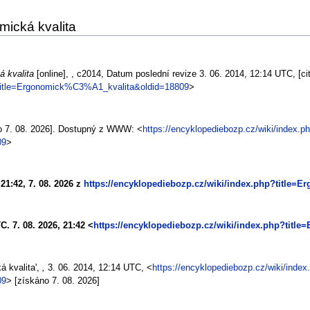
mická kvalita
 kvalita
[online], , c2014, Datum poslední revize 3. 06. 2014, 12:14 UTC, [ci
p?title=Ergonomick%C3%A1_kvalita&oldid=18809
>
no 7. 08. 2026]. Dostupný z WWW: <
https://encyklopediebozp.cz/wiki/index.p
09
>
21:42, 7. 08. 2026 z
https://encyklopediebozp.cz/wiki/index.php?title
TC. 7. 08. 2026, 21:42 <
https://encyklopediebozp.cz/wiki/index.php?tit
 kvalita',
,
3. 06. 2014, 12:14 UTC, <
https://encyklopediebozp.cz/wiki/index
09
> [získáno 7. 08. 2026]