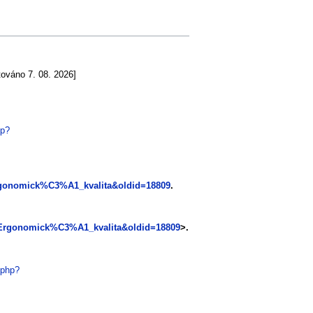
továno 7. 08. 2026]
hp?
=Ergonomick%C3%A1_kvalita&oldid=18809
.
le=Ergonomick%C3%A1_kvalita&oldid=18809
>.
.php?