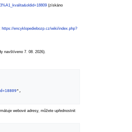
%C3%A1_kvalita&oldid=18809
(získáno
:
https://encyklopediebozp.cz/wiki/index.php?
y navštíveno 7. 08. 2026).
id=18809
",

formátuje webové adresy, můžete upřednostnit