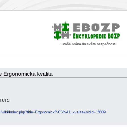
...vaše brána do světa bezpečnosti
ce Ergonomická kvalita
14 UTC
cz/wiki/index.php?title=Ergonomick%C3%A1_kvalita&oldid=18809