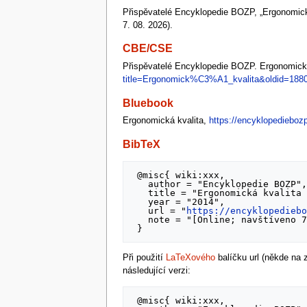
Přispěvatelé Encyklopedie BOZP, „Ergonomick
7. 08. 2026).
CBE/CSE
Přispěvatelé Encyklopedie BOZP. Ergonomická k
title=Ergonomick%C3%A1_kvalita&oldid=188
Bluebook
Ergonomická kvalita,
https://encyklopediebo
BibTeX
 @misc{ wiki:xxx,

   author = "Encyklopedie BOZP",

   title = "Ergonomická kvalita --- ",

   year = "2014",

   url = "
https://encyklopedieb
   note = "[Online; navštíveno 7. 08. 2026]"

Při použití
LaTeXového
balíčku url (někde na
následující verzi:
 @misc{ wiki:xxx,
