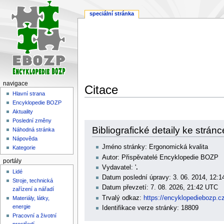
speciální stránka
navigace
Citace
Hlavní strana
Encyklopedie BOZP
Aktuality
Poslední změny
Skočit
Skočit
Bibliografické detaily ke strán
Náhodná stránka
na
na
Nápověda
navigaci
vyhledávání
Jméno stránky: Ergonomická kvalita
Kategorie
Autor: Přispěvatelé Encyklopedie BOZP
portály
Vydavatel: '
.
Lidé
Datum poslední úpravy: 3. 06. 2014, 12:
Stroje, technická
Datum převzetí: 7. 08. 2026, 21:42 UTC
zařízení a nářadí
Trvalý odkaz:
https://encyklopediebozp.
Materiály, látky,
energie
Identifikace verze stránky: 18809
Pracovní a životní
prostředí