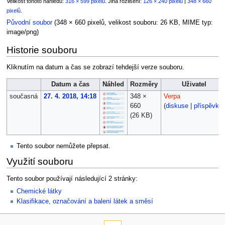
Velikost tohoto náhledu:
316 × 599 pixelů
.
Jiná rozlišení:
126 × 240 pixelů
|
348 × 660
pixelů
.
Původní soubor
‎
(348 × 660 pixelů, velikost souboru: 26 KB, MIME typ:
image/png
)
Historie souboru
Kliknutím na datum a čas se zobrazí tehdejší verze souboru.
Datum a čas
Náhled
Rozměry
Uživatel
současná
27. 4. 2018, 14:18
348 ×
Verpa
660
(
diskuse
|
příspěvky
)
(26 KB)
Tento soubor nemůžete přepsat.
Využití souboru
Tento soubor používají následující 2 stránky:
Chemické látky
Klasifikace, označování a balení látek a směsí