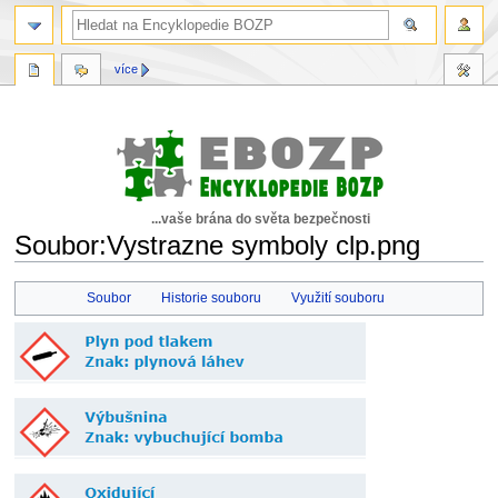
více
...vaše brána do světa bezpečnosti
Soubor:Vystrazne symboly clp.png
Skočit
Skočit
Soubor
Historie souboru
Využití souboru
na
na
navigaci
vyhledávání