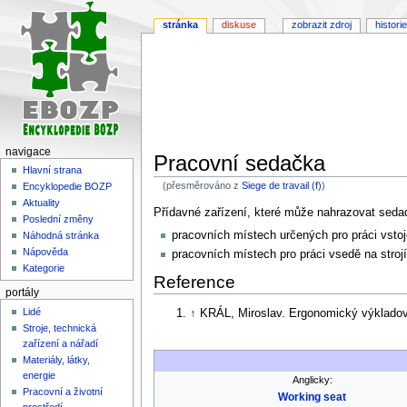
stránka
diskuse
zobrazit zdroj
historie
navigace
Pracovní sedačka
Hlavní strana
(přesměrováno z
Siege de travail (f)
)
Encyklopedie BOZP
Aktuality
Skočit
Skočit
Přídavné zařízení, které může nahrazovat sedad
Poslední změny
na
na
pracovních místech určených pro práci vstoj
Náhodná stránka
navigaci
vyhledávání
Nápověda
pracovních místech pro práci vsedě na stro
Kategorie
Reference
portály
Lidé
↑
KRÁL, Miroslav. Ergonomický výkladov
Stroje, technická
zařízení a nářadí
Materiály, látky,
energie
Anglicky:
Pracovní a životní
Working seat
prostředí