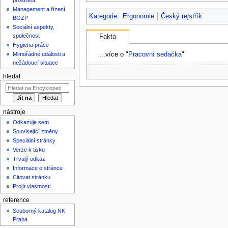
Management a řízení
Kategorie
:
Ergonomie
Český rejstřík
BOZP
Sociální aspekty,
společnost
Fakta
Hygiena práce
...více o "
Pracovní sedačka
"
Mimořádné události a
nežádoucí situace
hledat
nástroje
Odkazuje sem
Související změny
Speciální stránky
Verze k tisku
Trvalý odkaz
Informace o stránce
Citovat stránku
Projít vlastnosti
reference
Souborný katalog NK
Praha