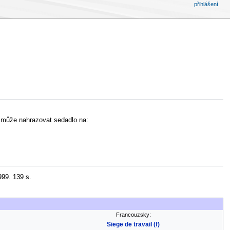
přihlášení
í může nahrazovat sedadlo na:
99. 139 s.
Francouzsky:
Siege de travail (f)