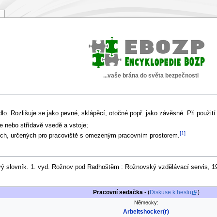
...vaše brána do světa bezpečnosti
lo. Rozlišuje se jako pevné, sklápěcí, otočné popř. jako závěsné. Při použit
e nebo střídavě vsedě a vstoje;
[1]
jích, určených pro pracoviště s omezeným pracovním prostorem.
ý slovník. 1. vyd. Rožnov pod Radhoštěm : Rožnovský vzdělávací servis, 19
Pracovní sedačka
- (
Diskuse k heslu
)
Německy:
Arbeitshocker(r)