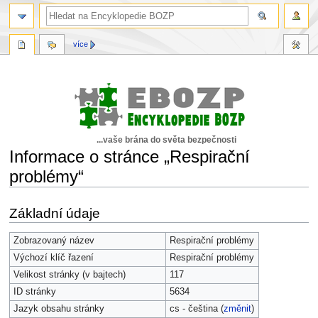
více
...vaše brána do světa bezpečnosti
Informace o stránce „Respirační
problémy“
Skočit
Skočit
Základní údaje
na
na
navigaci
vyhledávání
Zobrazovaný název
Respirační problémy
Výchozí klíč řazení
Respirační problémy
Velikost stránky (v bajtech)
117
ID stránky
5634
Jazyk obsahu stránky
cs - čeština (
změnit
)