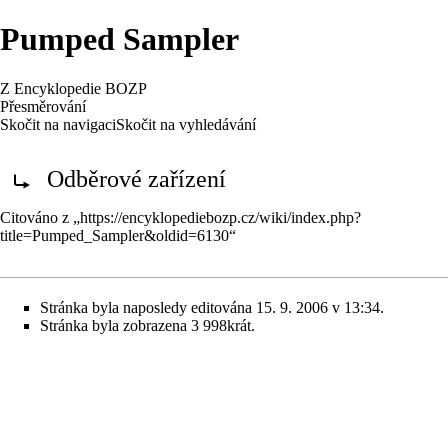
Pumped Sampler
Z Encyklopedie BOZP
Přesměrování
Skočit na navigaci
Skočit na vyhledávání
Redirect to:
Odběrové zařízení
Citováno z „
https://encyklopediebozp.cz/wiki/index.php?
title=Pumped_Sampler&oldid=6130
“
Stránka byla naposledy editována 15. 9. 2006 v 13:34.
Stránka byla zobrazena 3 998krát.