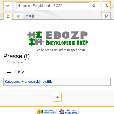
více
...vaše brána do světa bezpečnosti
Presse (f)
Přesměrování
Skočit
Skočit
Rediriger vers :
Lisy
na
na
navigaci
vyhledávání
Kategorie
:
Francouzský rejstřík