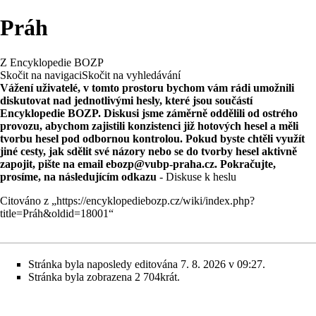
Práh
Z Encyklopedie BOZP
Skočit na navigaci
Skočit na vyhledávání
Vážení uživatelé, v tomto prostoru bychom vám rádi umožnili
diskutovat nad jednotlivými hesly, které jsou součástí
Encyklopedie BOZP. Diskusi jsme záměrně oddělili od ostrého
provozu, abychom zajistili konzistenci již hotových hesel a měli
tvorbu hesel pod odbornou kontrolou. Pokud byste chtěli využít
jiné cesty, jak sdělit své názory nebo se do tvorby hesel aktivně
zapojit, pište na email
ebozp@vubp-praha.cz
. Pokračujte,
prosíme, na následujícím odkazu
-
Diskuse k heslu
Citováno z „
https://encyklopediebozp.cz/wiki/index.php?
title=Práh&oldid=18001
“
Stránka byla naposledy editována 7. 8. 2026 v 09:27.
Stránka byla zobrazena 2 704krát.