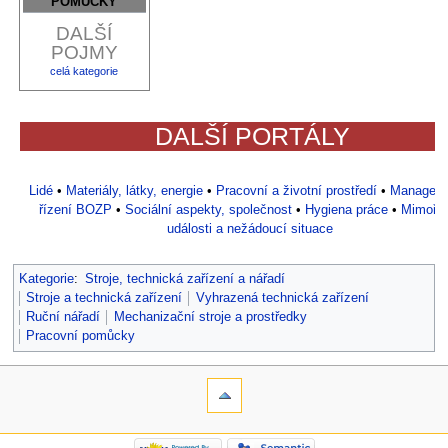
pomůcky
DALŠÍ
POJMY
celá kategorie
DALŠÍ PORTÁLY
Lidé
•
Materiály, látky, energie
•
Pracovní a životní prostředí
•
Manageme
řízení BOZP
•
Sociální aspekty, společnost
•
Hygiena práce
•
Mimořá
události a nežádoucí situace
Kategorie
:
Stroje, technická zařízení a nářadí
Stroje a technická zařízení
Vyhrazená technická zařízení
Ruční nářadí
Mechanizační stroje a prostředky
Pracovní pomůcky