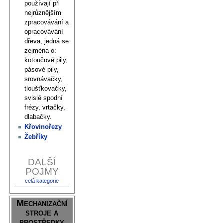
používají při
nejrůznějším
zpracovávání a
opracovávání
dřeva, jedná se
zejména o:
kotoučové pily,
pásové pily,
srovnávačky,
tloušťkovačky,
svislé spodní
frézy, vrtačky,
dlabačky.
Křovinořezy
Žebříky
DALŠÍ
POJMY
celá kategorie
Mechanizační
stroje a
prostředky