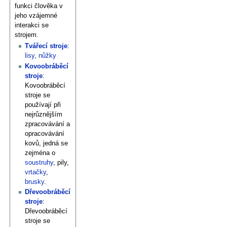
funkci člověka v
jeho vzájemné
interakci se
strojem.
Tvářecí stroje
:
lisy
,
nůžky
Kovoobráběcí
stroje
:
Kovoobráběcí
stroje se
používají při
nejrůznějším
zpracovávání a
opracovávání
kovů, jedná se
zejména o
soustruhy
, pily,
vrtačky
,
brusky
.
Dřevoobráběcí
stroje
:
Dřevoobráběcí
stroje se