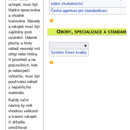
státní zkušebnictví
uchopit, musí být
hladce opracována
Česká agentura pro standardizaci
a vhodně
tvarována. Násady
a rukojeti musí být
Obory, specializace a standard
zajištěny proti
uvolnění. Úderné
plochy a hroty
nářadí nesmějí mít
Systém řízení kvality
otřep nebo trhliny.
V prostředí a na
pracovištích, kde
je nebezpečí
výbuchu, musí být
používáno nářadí
z nejiskřícího
materiálu.
Každý ruční
nástroj by měl
vhodnou velikostí
a tvarem rukojeti
či držadla
umožňovat