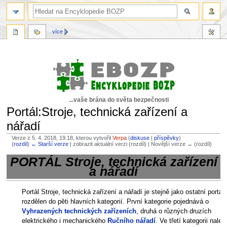
více
...vaše brána do světa bezpečnosti
Portál:Stroje, technická zařízení a
nářadí
Verze z 5. 4. 2018, 19:18, kterou vytvořil
Verpa
(
diskuse
|
příspěvky
)
(
rozdíl
)
← Starší verze
| zobrazit aktuální verzi (rozdíl) | Novější verze → (rozdíl)
PORTÁL Stroje, technická zařízení
Skočit
Skočit
a nářadí
na
na
navigaci
vyhledávání
Portál Stroje, technická zařízení a nářadí je stejně jako ostatní portál
rozdělen do pěti hlavních kategorií. První kategorie pojednává o
Vyhrazených technických zařízeních
, druhá o různých druzích
elektrického i mechanického
Ručního nářadí
. Ve třetí kategorii nalez