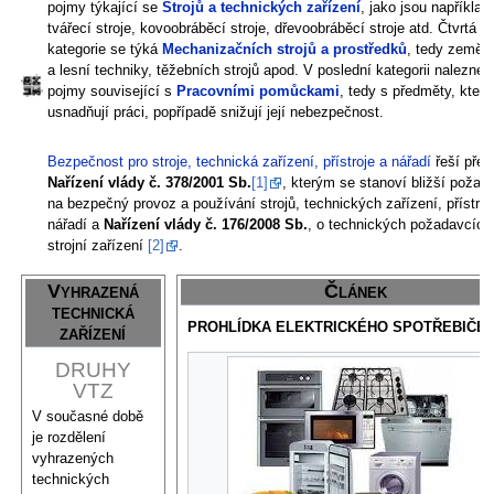
pojmy týkající se
Strojů a technických zařízení
, jako jsou například
tvářecí stroje, kovoobráběcí stroje, dřevoobráběcí stroje atd. Čtvrtá
kategorie se týká
Mechanizačních strojů a prostředků
, tedy zeměd
a lesní techniky, těžebních strojů apod. V poslední kategorii naleznet
pojmy související s
Pracovními pomůckami
, tedy s předměty, které
usnadňují práci, popřípadě snižují její nebezpečnost.
Bezpečnost pro stroje, technická zařízení, přístroje a nářadí
řeší pře
Nařízení vlády č. 378/2001 Sb.
[1]
, kterým se stanoví bližší požad
na bezpečný provoz a používání strojů, technických zařízení, přístroj
nářadí a
Nařízení vlády č. 176/2008 Sb.
, o technických požadavcích
strojní zařízení
[2]
.
Vyhrazená
Článek
technická
PROHLÍDKA ELEKTRICKÉHO SPOTŘEBIČE
zařízení
DRUHY
VTZ
V současné době
je rozdělení
vyhrazených
technických