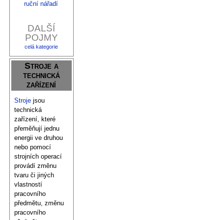
ruční nářadí
DALŠÍ
POJMY
celá kategorie
Stroje a
technická
zařízení
Stroje
jsou
technická
zařízení, které
přeměňují jednu
energii ve druhou
nebo pomocí
strojních operací
provádí změnu
tvaru či jiných
vlastností
pracovního
předmětu, změnu
pracovního