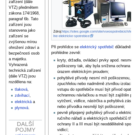
zařízení (dále
VTZ) předmětem
zákona 174/1968,
paragraf 6b. Tato
zařízení jsou
stanovena jako
Zdroj:
https://sites.google.com/site/vseospotrebicich/tep
zařízení se
lne-elektricke-spotrebice
zvýšenou mírou
Při prohlídce se
elektrický spotřebič
důkladně
ohrožení zdraví a
prohlédne zevně:
bezpečnosti osob
a majetku.
kryty, držadla, ovládací prvky apod. nesmějí
Vyhrazená
poškozeny tak, aby byla snížena ochrana p
technická zařízení
úrazem elektrickým proudem;
(dále VTZ) jsou
pohyblivé přívody nesmí mít poškozenou,
rozdělena na:
zpuchřelou nebo nadměrně ztvrdlou izolaci; 
vstupu do spotřebiče musí být přívod opatře
tlaková
,
ochrannou návlačkou a musí být zajištěn pro
zdvihací
,
vytržení, vidlice, nástrčka a pohyblivá zásu
elektrická
a
nebo přívodka nesmějí být poškozené;
plynová
.
pevně připojený pohyblivý přívod u elektrick
ručního nářadí a elektrických spotřebičů tříd
DALŠÍ
ochrany II a III musí být neoddělitelně spoje
POJMY
vidlicí;