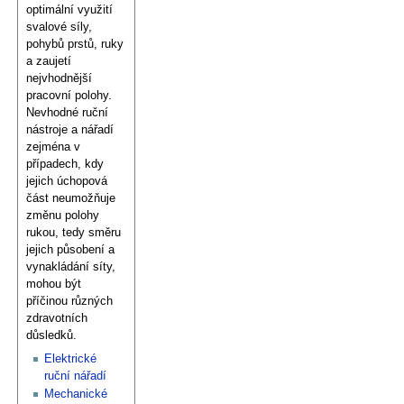
optimální využití
svalové síly,
pohybů prstů, ruky
a zaujetí
nejvhodnější
pracovní polohy.
Nevhodné ruční
nástroje a nářadí
zejména v
případech, kdy
jejich úchopová
část neumožňuje
změnu polohy
rukou, tedy směru
jejich působení a
vynakládání síty,
mohou být
příčinou různých
zdravotních
důsledků.
Elektrické
ruční nářadí
Mechanické