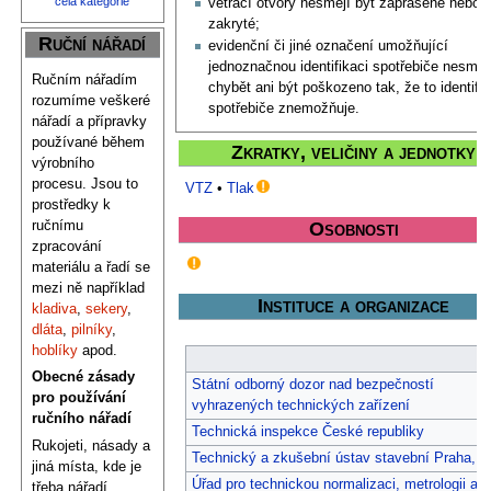
celá kategorie
větrací otvory nesmějí být zaprášené nebo
zakryté;
Ruční nářadí
evidenční či jiné označení umožňující
jednoznačnou identifikaci spotřebiče nesmí
Ručním nářadím
chybět ani být poškozeno tak, že to identifik
rozumíme veškeré
spotřebiče znemožňuje.
nářadí a přípravky
používané během
Zkratky, veličiny a jednotky
výrobního
procesu. Jsou to
VTZ
•
Tlak
prostředky k
ručnímu
Osobnosti
zpracování
materiálu a řadí se
mezi ně například
Instituce a organizace
kladiva
,
sekery
,
dláta
,
pilníky
,
hoblíky
apod.
Obecné zásady
Státní odborný dozor nad bezpečností
pro používání
vyhrazených technických zařízení
ručního nářadí
Technická inspekce České republiky
Rukojeti, násady a
Technický a zkušební ústav stavební Praha, s
jiná místa, kde je
Úřad pro technickou normalizaci, metrologii a
třeba nářadí