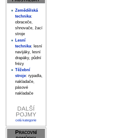
Zemědělská
technika
:
obraceče,
shnovače, žací
stroje
Lesní
technika
: lesní
navijáky, lesní
drapáky, půdní
frézy
Těžební
stroje
: rypadla,
nakladače,
pásové
nakladače
DALŠÍ
POJMY
celá kategorie
Pracovní