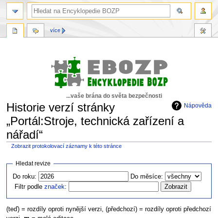
více
...vaše brána do světa bezpečnosti
Historie verzí stránky
Nápověda
„Portál:Stroje, technická zařízení a
nářadí“
Zobrazit protokolovací záznamy k této stránce
Skočit
Skočit
Hledat revize
na
na
Do roku:
Do měsíce:
navigaci
vyhledávání
Filtr podle
značek
:
(teď) = rozdíly oproti nynější verzi, (předchozí) = rozdíly oproti předchozí