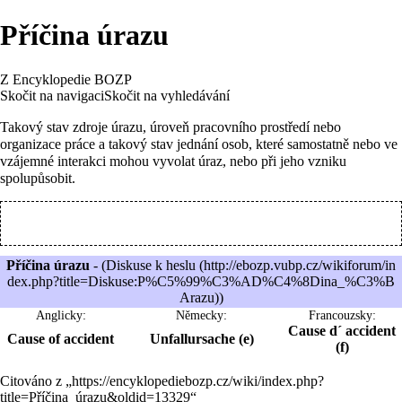
Příčina úrazu
Z Encyklopedie BOZP
Skočit na navigaci
Skočit na vyhledávání
Takový stav zdroje úrazu, úroveň pracovního prostředí nebo
organizace práce a takový stav jednání osob, které samostatně nebo ve
vzájemné interakci mohou vyvolat úraz, nebo při jeho vzniku
spolupůsobit.
Příčina úrazu
- (
Diskuse k heslu
)
Anglicky:
Německy:
Francouzsky:
Cause d´ accident
Cause of accident
Unfallursache (e)
(f)
Citováno z „
https://encyklopediebozp.cz/wiki/index.php?
title=Příčina_úrazu&oldid=13329
“