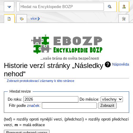
více
...vaše brána do světa bezpečnosti
Historie verzí stránky „Následky
Nápověda
nehod“
Zobrazit protokolovací záznamy k této stránce
Skočit
Skočit
Hledat revize
na
na
Do roku:
Do měsíce:
navigaci
vyhledávání
Filtr podle
značek
:
(teď) = rozdíly oproti nynější verzi, (předchozí) = rozdíly oproti předchozí
verzi,
m
= malá editace