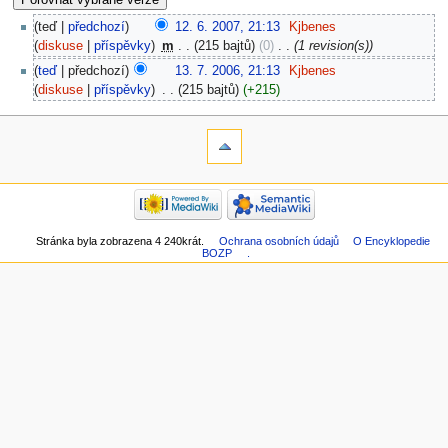
teď
předchozí
12. 6. 2007, 21:13
‎
Kjbenes
diskuse
příspěvky
‎
m
215 bajtů
0
‎
1 revision(s)
teď
předchozí
13. 7. 2006, 21:13
‎
Kjbenes
diskuse
příspěvky
‎
215 bajtů
+215
Stránka byla zobrazena 4 240krát.
Ochrana osobních údajů
O Encyklopedie
BOZP
.