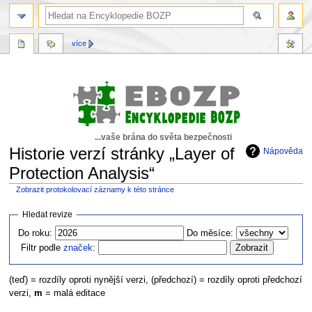
více
...vaše brána do světa bezpečnosti
Historie verzí stránky „Layer of
Nápověda
Protection Analysis“
Zobrazit protokolovací záznamy k této stránce
Skočit
Skočit
Hledat revize
na
na
Do roku:
Do měsíce:
navigaci
vyhledávání
Filtr podle
značek
:
(teď) = rozdíly oproti nynější verzi, (předchozí) = rozdíly oproti předchozí
verzi,
m
= malá editace