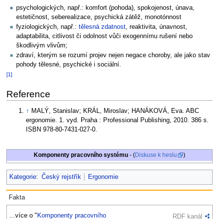
psychologických, např.: komfort (pohoda), spokojenost, únava,
estetičnost, seberealizace, psychická zátěž, monotónnost
fyziologických, např.:
tělesná zdatnost
, reaktivita, únavnost,
adaptabilita, citlivost či odolnost vůči exogennímu rušení nebo
škodlivým vlivům;
zdraví, kterým se rozumí projev nejen negace choroby, ale jako stav
pohody tělesné, psychické i sociální.
[1]
Reference
↑
MALÝ, Stanislav; KRÁL, Miroslav; HANÁKOVÁ, Eva. ABC
ergonomie. 1. vyd. Praha : Professional Publishing, 2010. 386 s.
ISBN 978-80-7431-027-0.
Komponenty pracovního systému
- (
Diskuse k heslu
)
Kategorie
:
Český rejstřík
Ergonomie
Fakta
...více o "
Komponenty pracovního
RDF kanál