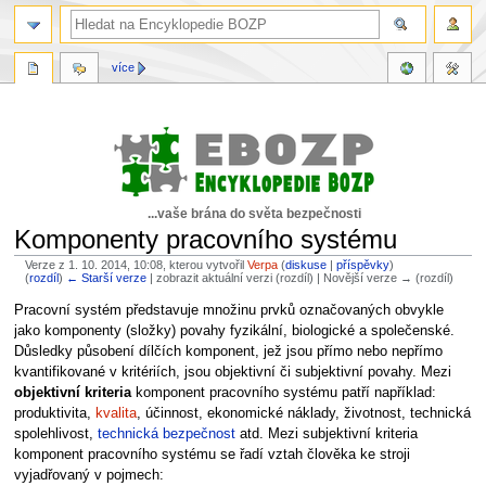
více
...vaše brána do světa bezpečnosti
Komponenty pracovního systému
Verze z 1. 10. 2014, 10:08, kterou vytvořil
Verpa
(
diskuse
|
příspěvky
)
(
rozdíl
)
← Starší verze
| zobrazit aktuální verzi (rozdíl) | Novější verze → (rozdíl)
Skočit
Skočit
Pracovní systém představuje množinu prvků označovaných obvykle
na
na
jako komponenty (složky) povahy fyzikální, biologické a společenské.
navigaci
vyhledávání
Důsledky působení dílčích komponent, jež jsou přímo nebo nepřímo
kvantifikované v kritériích, jsou objektivní či subjektivní povahy. Mezi
objektivní kriteria
komponent pracovního systému patří například:
produktivita,
kvalita
, účinnost, ekonomické náklady, životnost, technická
spolehlivost,
technická bezpečnost
atd. Mezi subjektivní kriteria
komponent pracovního systému se řadí vztah člověka ke stroji
vyjadřovaný v pojmech: