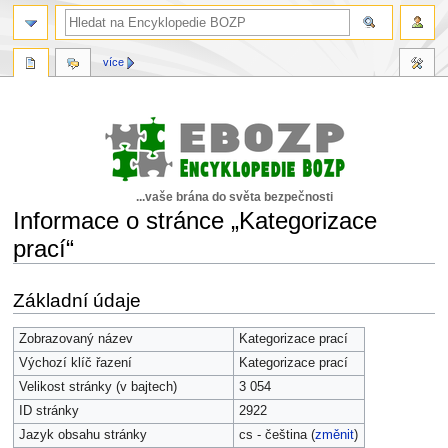
více
...vaše brána do světa bezpečnosti
Informace o stránce „Kategorizace
prací“
Skočit
Skočit
Základní údaje
na
na
navigaci
vyhledávání
Zobrazovaný název
Kategorizace prací
Výchozí klíč řazení
Kategorizace prací
Velikost stránky (v bajtech)
3 054
ID stránky
2922
Jazyk obsahu stránky
cs - čeština (
změnit
)