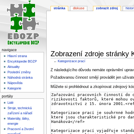
stránka
diskuse
zobrazit zdroj
histor
navigace
Zobrazení zdroje stránky 
Hlavní strana
←
Kategorizace prací
Encyklopedie BOZP
Aktuality
Skočit
Skočit
Z následujícího důvodu nemáte oprávnění upravi
Poslední změny
na
na
Požadovanou činnost smějí provádět jen uživat
Náhodná stránka
navigaci
vyhledávání
Nápověda
Můžete si prohlédnout a zkopírovat zdrojový kód
Kategorie
portály
Lidé
Stroje, technická
zařízení a nářadí
Materiály, látky,
energie
Pracovní a životní
prostředí