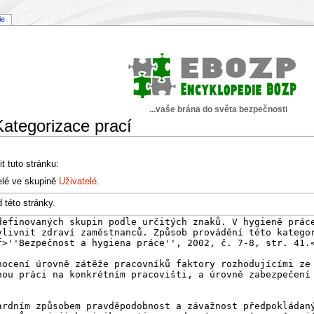
ie
...vaše brána do světa bezpečnosti
Kategorizace prací
t tuto stránku:
elé ve skupině
Uživatelé
.
 této stránky.