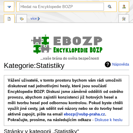
více
...vaše brána do světa bezpečnosti
Kategorie:Statistiky
Nápověda
Skočit
Skočit
Vážení uživatelé, v tomto prostoru bychom vám rádi umožnili
na
na
diskutovat nad jednotlivými hesly, které jsou součástí
navigaci
vyhledávání
Encyklopedie BOZP. Diskusi jsme záměrně oddělili od ostrého
provozu, abychom zajistili konzistenci již hotových hesel a
měli tvorbu hesel pod odbornou kontrolou. Pokud byste chtěli
využít jiné cesty, jak sdělit své názory nebo se do tvorby hesel
aktivně zapojit, pište na email
ebozp@vubp-praha.cz
.
Pokračujte, prosíme, na následujícím odkazu
-
Diskuse k heslu
Stránky v kategorii „Statistiky“