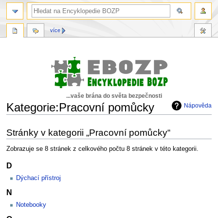
více
...vaše brána do světa bezpečnosti
Kategorie:Pracovní pomůcky
Nápověda
Skočit
Skočit
Stránky v kategorii „Pracovní pomůcky“
na
na
navigaci
vyhledávání
Zobrazuje se 8 stránek z celkového počtu 8 stránek v této kategorii.
D
Dýchací přístroj
N
Notebooky