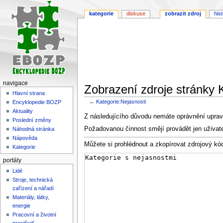
kategorie
diskuse
zobrazit zdroj
hist
navigace
Zobrazení zdroje stránky 
Hlavní strana
←
Kategorie:Nejasnosti
Encyklopedie BOZP
Aktuality
Skočit
Skočit
Z následujícího důvodu nemáte oprávnění upravi
Poslední změny
na
na
Požadovanou činnost smějí provádět jen uživat
Náhodná stránka
navigaci
vyhledávání
Nápověda
Můžete si prohlédnout a zkopírovat zdrojový kód
Kategorie
portály
Lidé
Stroje, technická
zařízení a nářadí
Materiály, látky,
energie
Pracovní a životní
prostředí