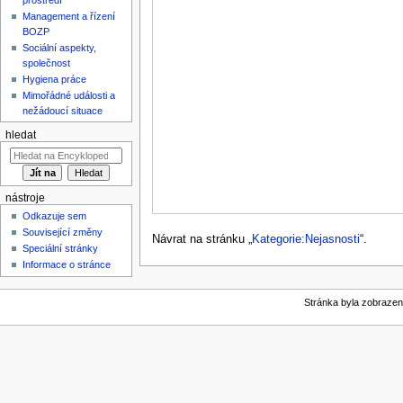
Management a řízení
BOZP
Sociální aspekty,
společnost
Hygiena práce
Mimořádné události a
nežádoucí situace
hledat
nástroje
Odkazuje sem
Související změny
Návrat na stránku „
Kategorie:Nejasnosti
“.
Speciální stránky
Informace o stránce
Stránka byla zobrazen