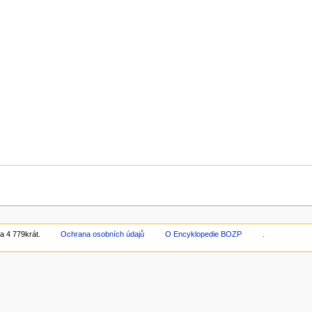
a 4 779krát.
Ochrana osobních údajů
O Encyklopedie BOZP
.