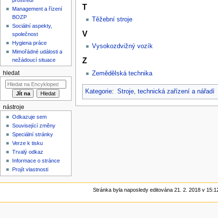
T
Management a řízení
BOZP
Těžební stroje
Sociální aspekty,
V
společnost
Hygiena práce
Vysokozdvižný vozík
Mimořádné události a
Z
nežádoucí situace
Zemědělská technika
hledat
Kategorie
:
Stroje, technická zařízení a nářadí
nástroje
Odkazuje sem
Související změny
Speciální stránky
Verze k tisku
Trvalý odkaz
Informace o stránce
Projít vlastnosti
Stránka byla naposledy editována 21. 2. 2018 v 15:1