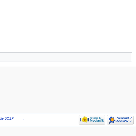
die BOZP
.