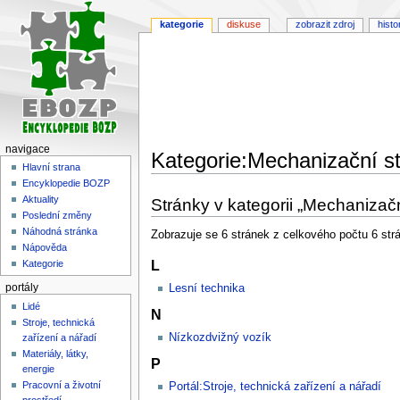
kategorie
diskuse
zobrazit zdroj
histo
navigace
Kategorie:Mechanizační st
Hlavní strana
Encyklopedie BOZP
Skočit
Skočit
Aktuality
Stránky v kategorii „Mechanizačn
na
na
Poslední změny
navigaci
vyhledávání
Náhodná stránka
Zobrazuje se 6 stránek z celkového počtu 6 strán
Nápověda
L
Kategorie
portály
Lesní technika
Lidé
N
Stroje, technická
Nízkozdvižný vozík
zařízení a nářadí
Materiály, látky,
P
energie
Pracovní a životní
Portál:Stroje, technická zařízení a nářadí
prostředí