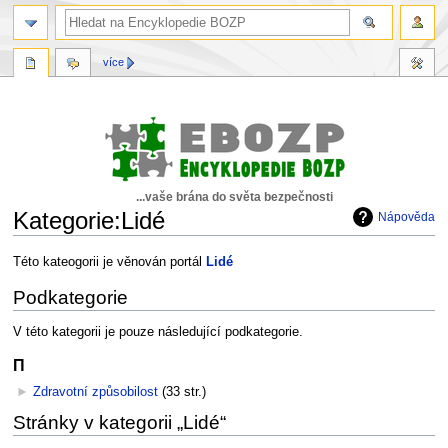
více
...vaše brána do světa bezpečnosti
Kategorie:Lidé
Nápověda
Skočit
Skočit
Této kateogorii je věnován portál
Lidé
na
na
Podkategorie
navigaci
vyhledávání
V této kategorii je pouze následující podkategorie.
Π
►
Zdravotní způsobilost
‎
(33 str.)
Stránky v kategorii „Lidé“