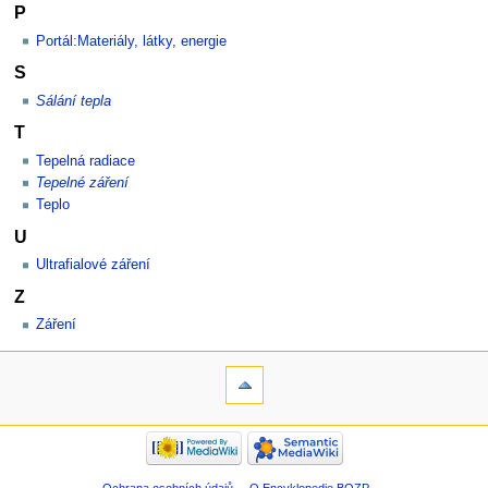
P
Portál:Materiály, látky, energie
S
Sálání tepla
T
Tepelná radiace
Tepelné záření
Teplo
U
Ultrafialové záření
Z
Záření
Ochrana osobních údajů
O Encyklopedie BOZP
.