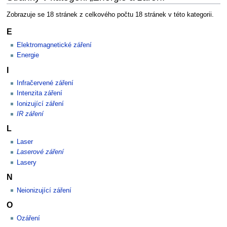
Zobrazuje se 18 stránek z celkového počtu 18 stránek v této kategorii.
E
Elektromagnetické záření
Energie
I
Infračervené záření
Intenzita záření
Ionizující záření
IR záření
L
Laser
Laserové záření
Lasery
N
Neionizující záření
O
Ozáření