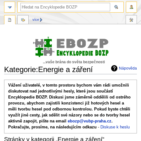
více
...vaše brána do světa bezpečnosti
Kategorie:Energie a záření
Nápověda
Skočit
Skočit
Vážení uživatelé, v tomto prostoru bychom vám rádi umožnili
na
na
diskutovat nad jednotlivými hesly, které jsou součástí
navigaci
vyhledávání
Encyklopedie BOZP. Diskusi jsme záměrně oddělili od ostrého
provozu, abychom zajistili konzistenci již hotových hesel a
měli tvorbu hesel pod odbornou kontrolou. Pokud byste chtěli
využít jiné cesty, jak sdělit své názory nebo se do tvorby hesel
aktivně zapojit, pište na email
ebozp@vubp-praha.cz
.
Pokračujte, prosíme, na následujícím odkazu
-
Diskuse k heslu
Stránky v kategorii „Energie a záření“