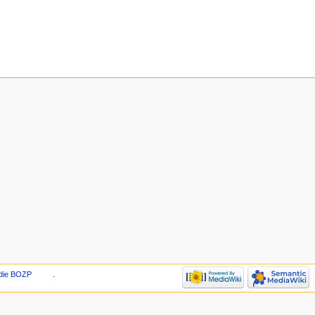
die BOZP
.