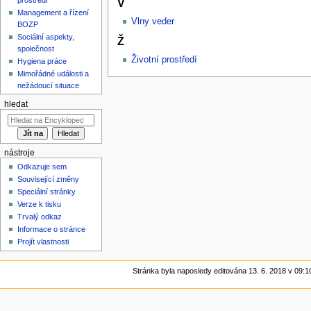
V
Management a řízení
Vlny veder
BOZP
Sociální aspekty,
Ž
společnost
Životní prostředí
Hygiena práce
Mimořádné události a
nežádoucí situace
hledat
nástroje
Odkazuje sem
Související změny
Speciální stránky
Verze k tisku
Trvalý odkaz
Informace o stránce
Projít vlastnosti
Stránka byla naposledy editována 13. 6. 2018 v 09:1