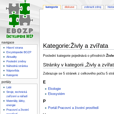
kategorie
diskuse
zobrazit zdroj
histo
navigace
Kategorie:Živly a zvířata
Hlavní strana
Encyklopedie BOZP
Skočit
Skočit
Poslední kategorie pojednává o přírodních
Živle
Aktuality
na
na
Poslední změny
Stránky v kategorii „Živly a zvířat
navigaci
vyhledávání
Náhodná stránka
Nápověda
Zobrazuje se 5 stránek z celkového počtu 5 strán
Kategorie
E
portály
Lidé
Ekologie
Stroje, technická
Ekosystém
zařízení a nářadí
P
Materiály, látky,
energie
Portál:Pracovní a životní prostředí
Pracovní a životní
prostředí