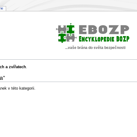
rie
...vaše brána do světa bezpečnosti
ch a zvířatech
.
a“
ek v této kategorii.