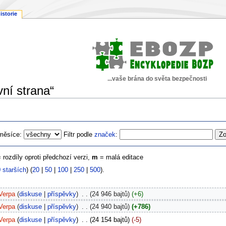
istorie
...vaše brána do světa bezpečnosti
vní strana“
měsíce:
Filtr podle
značek
:
= rozdíly oproti předchozí verzi,
m
= malá editace
 starších
) (
20
|
50
|
100
|
250
|
500
).
Verpa
diskuse
příspěvky
‎
24 946 bajtů
+6
Verpa
diskuse
příspěvky
‎
24 940 bajtů
+786
Verpa
diskuse
příspěvky
‎
24 154 bajtů
-5