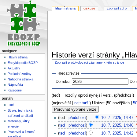
hlavní strana
diskuse
zobrazit zdroj
h
navigace
Historie verzí stránky „Hla
Hlavní strana
Zobrazit protokolovací záznamy k této stránce
Encyklopedie BOZP
Aktuality
Skočit
Skočit
Hledat revize
Poslední změny
na
na
Náhodná stránka
Do roku:
Do 
navigaci
vyhledávání
Nápověda
Kategorie
(teď) = rozdíly oproti nynější verzi, (předchozí) 
portály
(nejnovější |
nejstarší
) Ukázat (50 novějších |
50
Lidé
Stroje, technická
zařízení a nářadí
teď
předchozí
10. 7. 2025, 14:47
‎
Materiály, látky,
teď
předchozí
10. 7. 2025, 14:46
‎
energie
Pracovní a životní
teď
předchozí
10. 7. 2025, 14:42
‎
prostředí