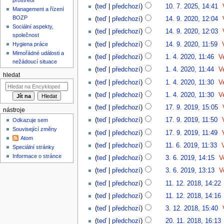
teď
předchozí
10. 7. 2025, 14:41
‎
Management a řízení
BOZP
teď
předchozí
14. 9. 2020, 12:04
‎
Sociální aspekty,
teď
předchozí
14. 9. 2020, 12:03
‎
společnost
teď
předchozí
14. 9. 2020, 11:59
‎
Hygiena práce
Mimořádné události a
teď
předchozí
1. 4. 2020, 11:46
‎
V
nežádoucí situace
teď
předchozí
1. 4. 2020, 11:44
‎
V
hledat
teď
předchozí
1. 4. 2020, 11:30
‎
V
teď
předchozí
1. 4. 2020, 11:30
‎
V
teď
předchozí
17. 9. 2019, 15:05
‎
nástroje
teď
předchozí
17. 9. 2019, 11:50
‎
Odkazuje sem
Související změny
teď
předchozí
17. 9. 2019, 11:49
‎
Atom
teď
předchozí
11. 6. 2019, 11:33
‎
Speciální stránky
Informace o stránce
teď
předchozí
3. 6. 2019, 14:15
‎
V
teď
předchozí
3. 6. 2019, 13:13
‎
V
teď
předchozí
11. 12. 2018, 14:22
‎
teď
předchozí
11. 12. 2018, 14:16
‎
teď
předchozí
3. 12. 2018, 15:40
‎
teď
předchozí
20. 11. 2018, 16:13
‎