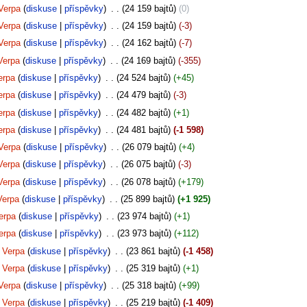
Verpa
diskuse
příspěvky
‎
24 159 bajtů
0
Verpa
diskuse
příspěvky
‎
24 159 bajtů
-3
Verpa
diskuse
příspěvky
‎
24 162 bajtů
-7
Verpa
diskuse
příspěvky
‎
24 169 bajtů
-355
erpa
diskuse
příspěvky
‎
24 524 bajtů
+45
erpa
diskuse
příspěvky
‎
24 479 bajtů
-3
erpa
diskuse
příspěvky
‎
24 482 bajtů
+1
erpa
diskuse
příspěvky
‎
24 481 bajtů
-1 598
Verpa
diskuse
příspěvky
‎
26 079 bajtů
+4
Verpa
diskuse
příspěvky
‎
26 075 bajtů
-3
Verpa
diskuse
příspěvky
‎
26 078 bajtů
+179
Verpa
diskuse
příspěvky
‎
25 899 bajtů
+1 925
erpa
diskuse
příspěvky
‎
23 974 bajtů
+1
erpa
diskuse
příspěvky
‎
23 973 bajtů
+112
Verpa
diskuse
příspěvky
‎
23 861 bajtů
-1 458
Verpa
diskuse
příspěvky
‎
25 319 bajtů
+1
Verpa
diskuse
příspěvky
‎
25 318 bajtů
+99
Verpa
diskuse
příspěvky
‎
25 219 bajtů
-1 409