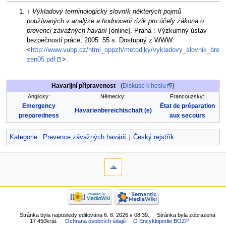
↑
Výkladový terminologický slovník některých pojmů
používaných v analýze a hodnocení rizik pro účely zákona o
prevenci závažných havárií
[online]. Praha : Výzkumný ústav
bezpečnosti práce, 2005. 55 s. Dostupný z WWW:
<
http://www.vubp.cz/html_oppzh/metodiky/vykladovy_slovnik_bre
zen05.pdf
>.
Havarijní připravenost
- (
Diskuse k heslu
)
Anglicky:
Německy:
Francouzsky:
Emergency
État de préparation
Havarienbereichtschaft (e)
preparedness
aux secours
Kategorie
:
Prevence závažných havárií
Český rejstřík
Stránka byla naposledy editována 6. 8. 2026 v 08:39.
Stránka byla zobrazena
17 450krát.
Ochrana osobních údajů
O Encyklopedie BOZP
.