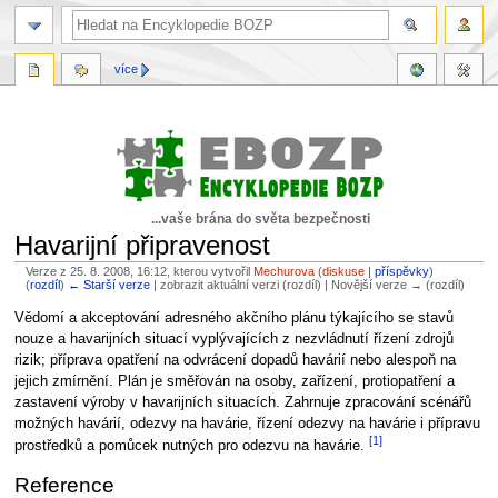
více
...vaše brána do světa bezpečnosti
Havarijní připravenost
Verze z 25. 8. 2008, 16:12, kterou vytvořil
Mechurova
(
diskuse
|
příspěvky
)
(
rozdíl
)
← Starší verze
| zobrazit aktuální verzi (rozdíl) | Novější verze → (rozdíl)
Skočit
Skočit
Vědomí a akceptování adresného akčního plánu týkajícího se stavů
na
na
nouze a havarijních situací vyplývajících z nezvládnutí řízení zdrojů
navigaci
vyhledávání
rizik; příprava opatření na odvrácení dopadů havárií nebo alespoň na
jejich zmírnění. Plán je směřován na osoby, zařízení, protiopatření a
zastavení výroby v havarijních situacích. Zahrnuje zpracování scénářů
možných havárií, odezvy na havárie, řízení odezvy na havárie i přípravu
[1]
prostředků a pomůcek nutných pro odezvu na havárie.
Reference