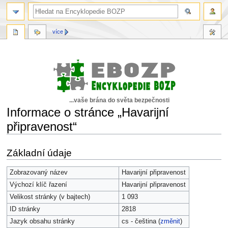
více
...vaše brána do světa bezpečnosti
Informace o stránce „Havarijní
připravenost“
Skočit
Skočit
Základní údaje
na
na
navigaci
vyhledávání
Zobrazovaný název
Havarijní připravenost
Výchozí klíč řazení
Havarijní připravenost
Velikost stránky (v bajtech)
1 093
ID stránky
2818
Jazyk obsahu stránky
cs - čeština (
změnit
)